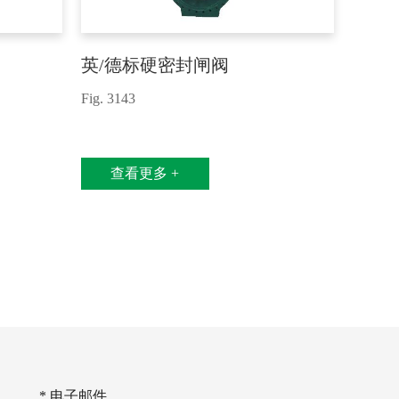
英/德标硬密封闸阀
德标
Fig. 3143
Fig.312
查看更多 +
查
* 电子邮件