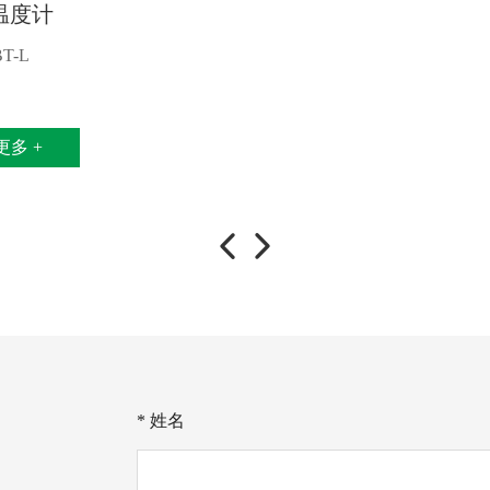
温度计
BT-L
更多 +
* 姓名